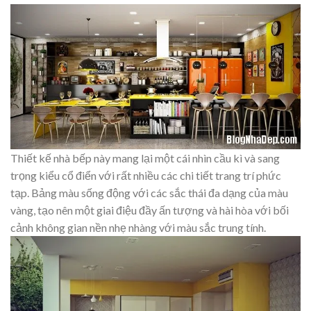
Thiết kế nhà bếp này mang lại một cái nhìn cầu kì và sang
trọng kiểu cổ điển với rất nhiều các chi tiết trang trí phức
tạp. Bảng màu sống động với các sắc thái đa dạng của màu
vàng, tạo nên một giai điệu đầy ấn tượng và hài hòa với bối
cảnh không gian nền nhẹ nhàng với màu sắc trung tính.