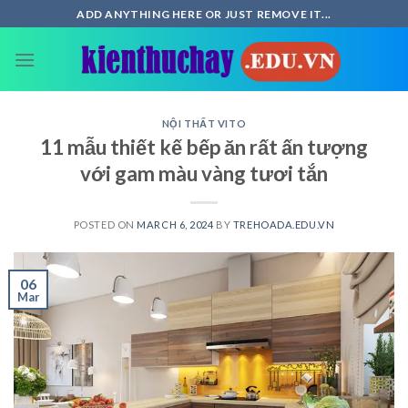
Skip
ADD ANYTHING HERE OR JUST REMOVE IT...
to
content
NỘI THẤT VITO
11 mẫu thiết kế bếp ăn rất ấn tượng
với gam màu vàng tươi tắn
POSTED ON
MARCH 6, 2024
BY
TREHOADA.EDU.VN
06
Mar