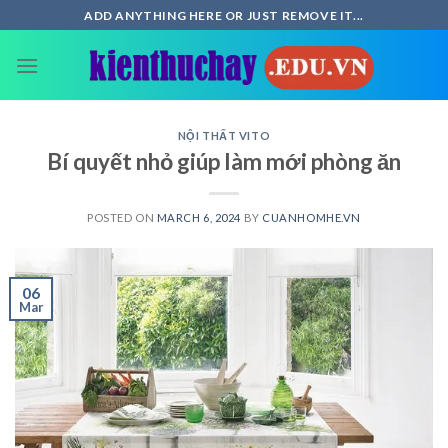
Skip
ADD ANYTHING HERE OR JUST REMOVE IT...
to
content
NỘI THẤT VITO
Bí quyết nhỏ giúp làm mới phòng ăn
POSTED ON
MARCH 6, 2024
BY
CUANHOMHE.VN
06
Mar