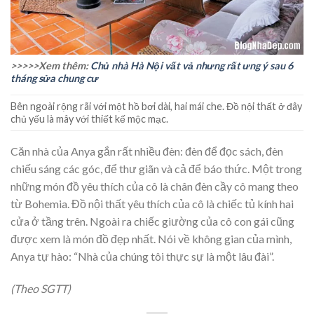
>>>>>Xem thêm:
Chủ nhà Hà Nội vất vả nhưng rất ưng ý sau 6
tháng sửa chung cư
Bên ngoài rộng rãi với một hồ bơi dài, hai mái che. Đồ nội thất ở đây
chủ yếu là mây với thiết kế mộc mạc.
Căn nhà của Anya gắn rất nhiều đèn: đèn để đọc sách, đèn
chiếu sáng các góc, để thư giãn và cả để báo thức. Một trong
những món đồ yêu thích của cô là chân đèn cầy cô mang theo
từ Bohemia. Đồ nội thất yêu thích của cô là chiếc tủ kính hai
cửa ở tầng trên. Ngoài ra chiếc giường của cô con gái cũng
được xem là món đồ đẹp nhất. Nói về không gian của mình,
Anya tự hào: “Nhà của chúng tôi thực sự là một lâu đài”.
(Theo SGTT)