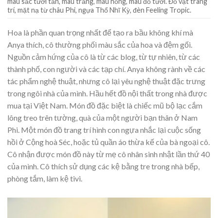
màu sắc tươi tắn, màu trắng, màu hồng, màu đỏ tươi. Đồ vật trang
trí, mặt nạ từ châu Phi, ngựa Thổ Nhĩ Kỳ, đèn Feeling Tropic.
Hoa là phần quan trọng nhất để tạo ra bầu không khí mà
Anya thích, cô thường phối màu sắc của hoa và đệm gối.
Nguồn cảm hứng của cô là từ các blog, từ tự nhiên, từ các
thành phố, con người và các tạp chí. Anya không rành về các
tác phẩm nghệ thuật, nhưng cô lại yêu nghệ thuật đặc trưng
trong ngôi nhà của mình. Hầu hết đồ nội thất trong nhà được
mua tại Việt Nam. Món đồ đặc biệt là chiếc mũ bộ lạc cắm
lông treo trên tường, quà của một người bạn thân ở Nam
Phi. Một món đồ trang trí hình con ngựa nhắc lại cuộc sống
hồi ở Cộng hoà Séc, hoặc tủ quần áo thừa kế của bà ngoại cô.
Cô nhận được món đồ này từ mẹ cô nhân sinh nhật lần thứ 40
của mình. Cô thích sử dụng các kệ bằng tre trong nhà bếp,
phòng tắm, làm kệ tivi.