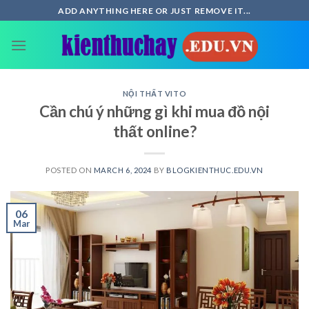
Skip
ADD ANYTHING HERE OR JUST REMOVE IT...
to
content
NỘI THẤT VITO
Cần chú ý những gì khi mua đồ nội
thất online?
POSTED ON
MARCH 6, 2024
BY
BLOGKIENTHUC.EDU.VN
06
Mar