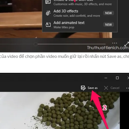
của video để chọn phần video muốn giữ lại rồi nhấn nút
Save as
, ch