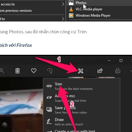
ụng Photos, sau đó nhấn chọn công cụ
Trim
ích với Firefox