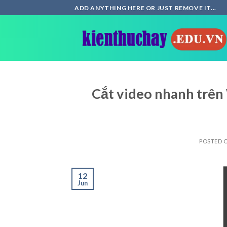
Skip
ADD ANYTHING HERE OR JUST REMOVE IT...
to
content
Cắt video nhanh trê
POSTED 
12
Jun