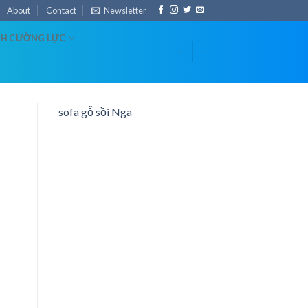
About
Contact
Newsletter
NH CƯỜNG LỰC
-
-
sofa gỗ sồi Nga