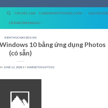
TIM VIEC LAM
CUAKINHVIETPHONG.COM
GIÁ CỬA KÍ
CỬA NHÔM XINGFA
KIENTHUCHAY.EDU.VN
n Windows 10 bằng ứng dụng Photos
(có sẵn)
ON
JUNE 12, 2024
BY
MARKETINGVITO52