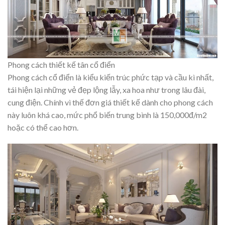
Phong cách thiết kế tân cổ điển
Phong cách cổ điển là kiểu kiến trúc phức tạp và cầu kì nhất,
tái hiện lại những vẻ đẹp lộng lẫy, xa hoa như trong lâu đài,
cung điện. Chính vì thế đơn giá thiết kế dành cho phong cách
này luôn khá cao, mức phổ biến trung bình là 150,000đ/m2
hoặc có thể cao hơn.