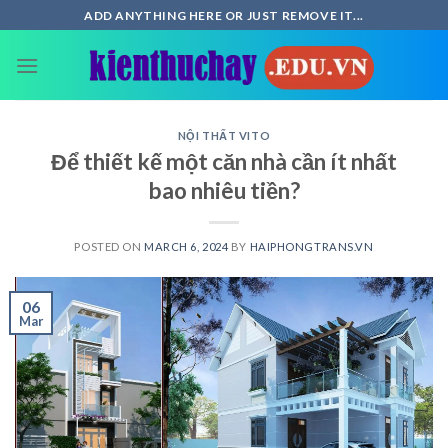
Skip
ADD ANYTHING HERE OR JUST REMOVE IT...
to
content
NỘI THẤT VITO
Để thiết kế một căn nhà cần ít nhất
bao nhiêu tiền?
POSTED ON
MARCH 6, 2024
BY
HAIPHONGTRANS.VN
06
Mar