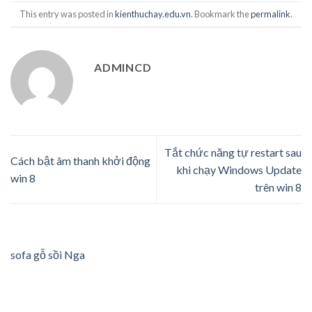
This entry was posted in
kienthuchay.edu.vn
. Bookmark the
permalink
.
ADMINCD
Tắt chức năng tự restart sau
Cách bật âm thanh khởi động
khi chạy Windows Update
win 8
trên win 8
sofa gỗ sồi Nga