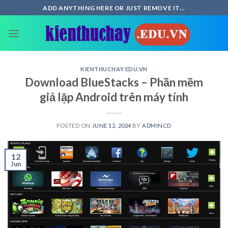
Skip
ADD ANYTHING HERE OR JUST REMOVE IT...
to
content
KIENTHUCHAY.EDU.VN
Download BlueStacks – Phần mềm
giả lập Android trên máy tính
POSTED ON
JUNE 12, 2024
BY
ADMINCD
12
Jun