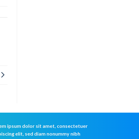
em ipsum dolor sit amet, consectetuer
piscing elit, sed diam nonummy nibh