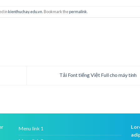
ed in
kienthuchay.edu.vn
. Bookmark the
permalink
.
Tải Font tiếng Việt Full cho máy tính
er
Lor
Menu link 1
adi