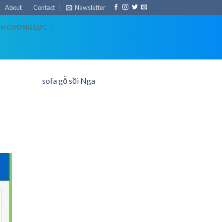
About
Contact
Newsletter
NH CƯỜNG LỰC
-
-
sofa gỗ sồi Nga