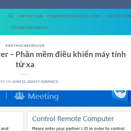
TIM VIEC LAM
CUAKINHVIETPHONG.COM
GIÁ CỬA KÍ
CỬA NHÔM XINGFA
KIENTHUCHAY.EDU.VN
r – Phần mềm điều khiển máy tính
từ xa
TED ON
JUNE 12, 2024
BY
ADMINCD