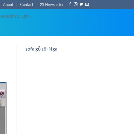
About
Contact
Newsletter
NH CƯỜNG LỰC
-
-
sofa gỗ sồi Nga