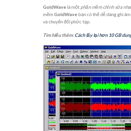
GoldWave
là một
phần mềm chỉnh sửa nhạ
mềm
GoldWave
bạn có thể dễ dàng ghi âm v
và chuyển đổi phức tạp.
Tìm hiểu thêm:
Cách lấy lại hơn 10 GB dun