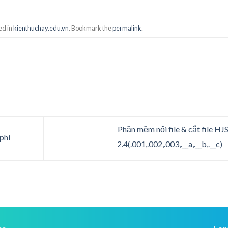
ed in
kienthuchay.edu.vn
. Bookmark the
permalink
.
Phần mềm nối file & cắt file HJS
phí
2.4(.001,.002,.003,.__a,.__b,.__c)