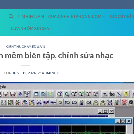
TIM VIEC LAM
CUAKINHVIETPHONG.COM
GIÁ CỬA KÍ
CỬA NHÔM XINGFA
KIENTHUCHAY.EDU.VN
 mềm biên tập, chỉnh sửa nhạc
TED ON
JUNE 12, 2024
BY
ADMINCD