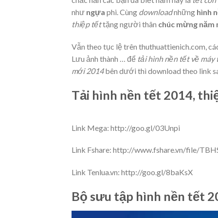
như
ngựa
phi. Cùng
download
những
hình 
thiệp tết
tặng người thân
chúc mừng năm 
Vẫn theo tục lệ trên thuthuattienich.com, cá
Lưu ảnh thành … để
tải hình nền tết về máy 
mới 2014
bên dưới thì download theo link s
Tải hình nền tết 2014, t
Link Mega: http://goo.gl/03Unpi
Link Fshare:
http://www.fshare.vn/file/T
Link Tenlua.vn: http://goo.gl/8baKsX
Bộ sưu tập hình nền tết 