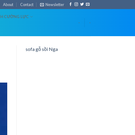
About
Contact
Newsletter
NH CƯỜNG LỰC
-
-
sofa gỗ sồi Nga