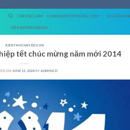
TIM VIEC LAM
CUAKINHVIETPHONG.COM
GIÁ CỬA KÍ
CỬA NHÔM XINGFA
KIENTHUCHAY.EDU.VN
 thiệp tết chúc mừng năm mới 2014
TED ON
JUNE 12, 2024
BY
ADMINCD