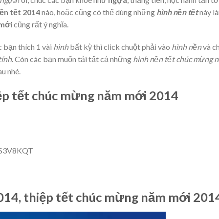
nền tết 2014
nào, hoặc cũng có thể dùng những
hình nền tết
này l
mới
cũng rất ý nghĩa.
c bạn thích 1 vài
hình
bất kỳ thì click chuột phải vào
hình nền
và c
tính
. Còn các bạn muốn tải tất cả những
hình nền tết chúc mừng 
au nhé.
hiệp tết chúc mừng năm mới 2014
BHS3V8KQT
2014, thiệp tết chúc mừng năm mới 201