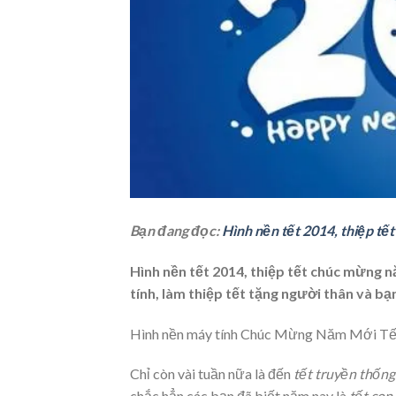
Bạn đang đọc:
Hình nền tết 2014, thiệp t
Hình nền tết 2014, thiệp tết chúc mừng 
tính, làm thiệp tết tặng người thân và bạ
Hình nền máy tính Chúc Mừng Năm Mới Tế
Chỉ còn vài tuần nữa là đến
tết truyền thống
chắc hẳn các bạn đã biết năm nay là
tết con