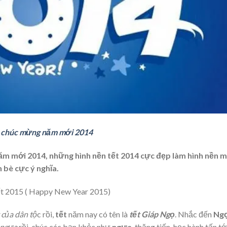
ết chúc mừng năm mới 2014
năm mới 2014, những hình nền tết 2014 cực đẹp làm hình nền 
n bè cực ý nghĩa.
t 2015 ( Happy New Year 2015)
 của dân tộ
c rồi,
tết
năm nay có tên là
tết Giáp Ngọ
. Nhắc đến
Ng
 ngựa
rồi, chúc các bạn khỏe như
ngựa
, thăng tiến, học hành tấn tớ