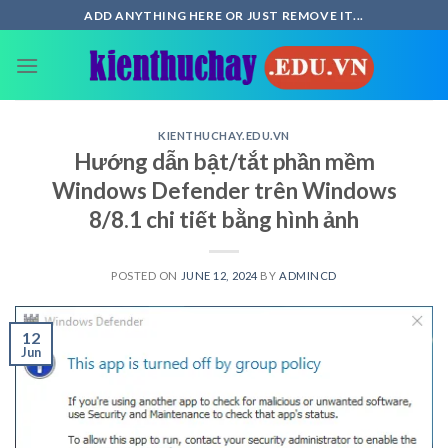
Skip
ADD ANYTHING HERE OR JUST REMOVE IT...
to
content
KIENTHUCHAY.EDU.VN
Hướng dẫn bật/tắt phần mềm
Windows Defender trên Windows
8/8.1 chi tiết bằng hình ảnh
POSTED ON
JUNE 12, 2024
BY
ADMINCD
12
Jun