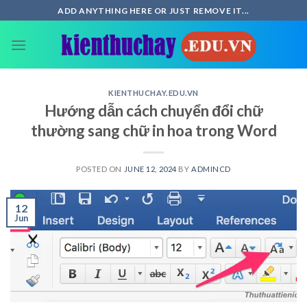
Skip
ADD ANYTHING HERE OR JUST REMOVE IT...
to
content
KIENTHUCHAY.EDU.VN
Hướng dẫn cách chuyển đổi chữ
thường sang chữ in hoa trong Word
POSTED ON
JUNE 12, 2024
BY
ADMINCD
12
Jun