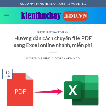
Skip
ADD ANYTHING HERE OR JUST REMOVE IT...
to
content
KIENTHUCHAY.EDU.VN
Hướng dẫn cách chuyển file PDF
sang Excel online nhanh, miễn phí
POSTED ON
JUNE 12, 2024
BY
ADMINCD
12
Jun