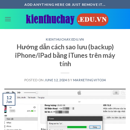
Skip
ADD ANYTHING HERE OR JUST REMOVE IT...
to
content
KIENTHUCHAY.EDU.VN
Hướng dẫn cách sao lưu (backup)
iPhone/iPad bằng iTunes trên máy
tính
POSTED ON
JUNE 12, 2024
BY
MARKETINGVITO34
12
Jun