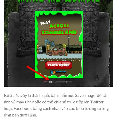
Bước 6: Đây là thành quả, bạn nhấn nút
Save image
để tải
ảnh về máy tính hoặc có thể chia sẻ trực tiếp lên Twitter
hoặc Facebook bằng cách nhấn vào các biểu tượng tương
ứng bên dưới ảnh.