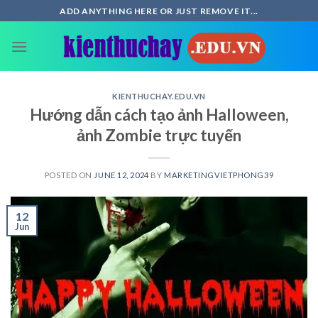
Skip
ADD ANYTHING HERE OR JUST REMOVE IT...
to
content
KIENTHUCHAY.EDU.VN
Hướng dẫn cách tạo ảnh Halloween,
ảnh Zombie trực tuyến
POSTED ON
JUNE 12, 2024
BY
MARKETINGVIETPHONG39
12
Jun