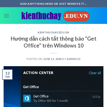
Skip
ADD ANYTHING HERE OR JUST REMOVE IT...
to
content
KIENTHUCHAY.EDU.VN
Hướng dẫn cách tắt thông báo “Get
Office” trên Windows 10
POSTED ON
JUNE 12, 2024
BY
ADMINCD
12
Jun