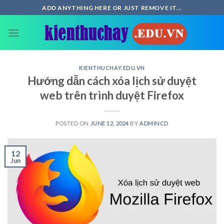
Skip
ADD ANYTHING HERE OR JUST REMOVE IT...
to
content
KIENTHUCHAY.EDU.VN
Hướng dẫn cách xóa lịch sử duyệt
web trên trình duyệt Firefox
POSTED ON
JUNE 12, 2024
BY
ADMINCD
12
Jun