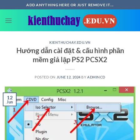
Skip
ADD ANYTHING HERE OR JUST REMOVE IT...
to
content
KIENTHUCHAY.EDU.VN
Hướng dẫn cài đặt & cấu hình phần
mềm giả lập PS2 PCSX2
POSTED ON
JUNE 12, 2024
BY
ADMINCD
12
Jun