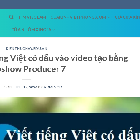
TIM VIEC LAM
CUAKINHVIETPHONG.COM
GIÁ CỬA KÍ
CỬA NHÔM XINGFA
KIENTHUCHAY.EDU.VN
ng Việt có dấu vào video tạo bằng
oshow Producer 7
TED ON
JUNE 12, 2024
BY
ADMINCD