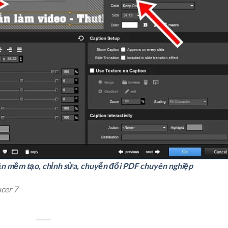
n mềm tạo, chỉnh sửa, chuyển đổi PDF chuyên nghiệp
cer 7