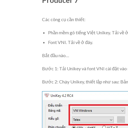
Producer 7
Các công cụ cần thiết:
Phần mềm gõ tiếng Việt Unikey. Tải về
ở
Font VNI. Tải về
ở đây
.
Bắt đầu nào…
Bước 1: Tải Unikey và font VNI cài đặt vào 
Bước 2: Chạy Unikey, thiết lập như sau: B