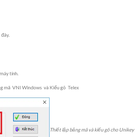
 đây
.
máy tính.
ảng mã
VNI Windows
và Kiểu gõ
Telex
Thiết lập bảng mã và kiểu gõ cho Unikey