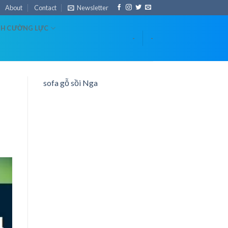
About
Contact
Newsletter
NH CƯỜNG LỰC
-
-
sofa gỗ sồi Nga