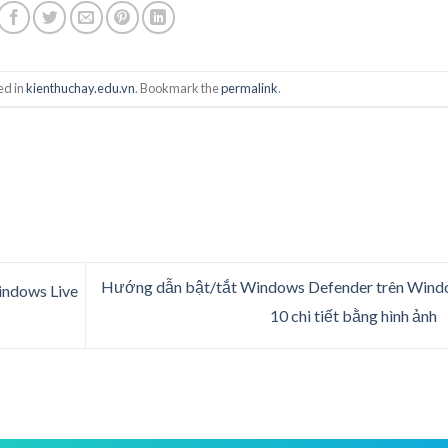
ed in
kienthuchay.edu.vn
. Bookmark the
permalink
.
Hướng dẫn bật/tắt Windows Defender trên Wind
indows Live
10 chi tiết bằng hình ảnh