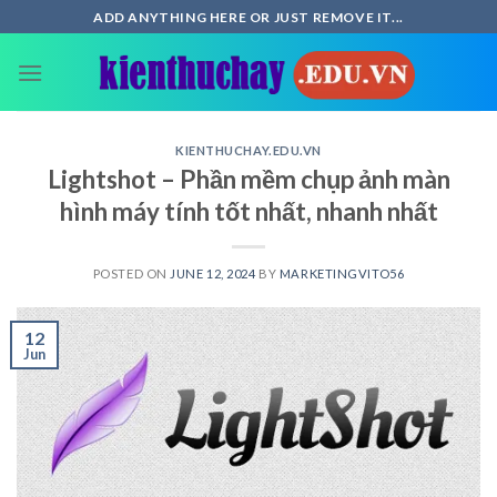
Skip
ADD ANYTHING HERE OR JUST REMOVE IT...
to
content
KIENTHUCHAY.EDU.VN
Lightshot – Phần mềm chụp ảnh màn
hình máy tính tốt nhất, nhanh nhất
POSTED ON
JUNE 12, 2024
BY
MARKETINGVITO56
12
Jun