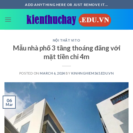
Skip
ADD ANYTHING HERE OR JUST REMOVE IT...
to
content
NỘI THẤT VITO
Mẫu nhà phố 3 tầng thoáng đãng với
mặt tiền chỉ 4m
POSTED ON
MARCH 6, 2024
BY
KINHNGHIEM365.EDU.VN
06
Mar