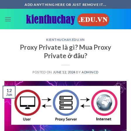
Skip
ADD ANYTHING HERE OR JUST REMOVE IT...
to
content
KIENTHUCHAY.EDU.VN
Proxy Private là gì? Mua Proxy
Private ở đâu?
POSTED ON
JUNE 12, 2024
BY
ADMINCD
12
Jun