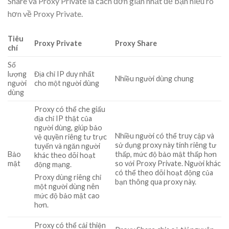
Share và Proxy Private là cách đơn giản nhất để bạn hiểu rõ
hơn về Proxy Private.
Tiêu
Proxy Private
Proxy Share
chí
Số
lượng
Địa chỉ IP duy nhất
Nhiều người dùng chung
người
cho một người dùng
dùng
Proxy có thể che giấu
địa chỉ IP thật của
người dùng, giúp bảo
Nhiều người có thể truy cập và
vệ quyền riêng tư trực
sử dụng proxy này tính riêng tư
tuyến và ngăn người
Bảo
thấp, mức độ bảo mật thấp hơn
khác theo dõi hoạt
mật
so với Proxy Private. Người khác
động mạng.
có thể theo dõi hoạt động của
Proxy dùng riêng chỉ
bạn thông qua proxy này.
một người dùng nên
mức độ bảo mật cao
hơn.
Proxy có thể cải thiện