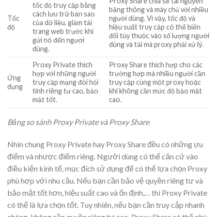
Proxy Share chia sẻ tài nguyên
tốc độ truy cập bằng
băng thông và máy chủ với nhiều
cách lưu trữ bản sao
Tốc
người dùng. Vì vậy, tốc độ và
của dữ liệu, giảm tải
độ
hiệu suất truy cập có thể biến
trang web trước khi
đổi tùy thuộc vào số lượng người
gửi nó đến người
dùng và tải mà proxy phải xử lý.
dùng.
Proxy Private thích
Proxy Share thích hợp cho các
hợp với những người
trường hợp mà nhiều người cần
Ứng
truy cập mạng đòi hỏi
truy cập cùng một proxy hoặc
dụng
tính riêng tư cao, bảo
khi không cần mức độ bảo mật
mật tốt.
cao.
Bảng so sánh Proxy Private và Proxy Share
Nhìn chung Proxy Private hay Proxy Share đều có những ưu
điểm và nhược điểm riêng. Người dùng có thể căn cứ vào
điều kiện kinh tế, mục đích sử dụng để có thể lựa chọn Proxy
phù hợp với nhu cầu. Nếu bạn cần bảo vệ quyền riêng tư và
bảo mật tốt hơn, hiệu suất cao và ổn định,… thì Proxy Private
có thể là lựa chọn tốt. Tuy nhiên, nếu bạn cần truy cập nhanh
chóng, không cần quyền riêng tư cao, Proxy Share có thể phù