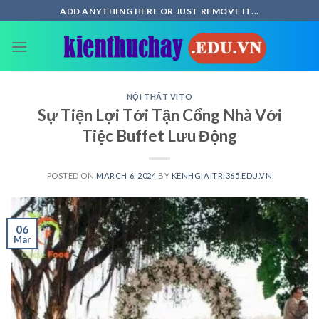
Skip
ADD ANYTHING HERE OR JUST REMOVE IT...
to
content
NỘI THẤT VITO
Sự Tiện Lợi Tới Tận Cổng Nhà Với
Tiệc Buffet Lưu Động
POSTED ON
MARCH 6, 2024
BY
KENHGIAITRI365.EDU.VN
06
Mar