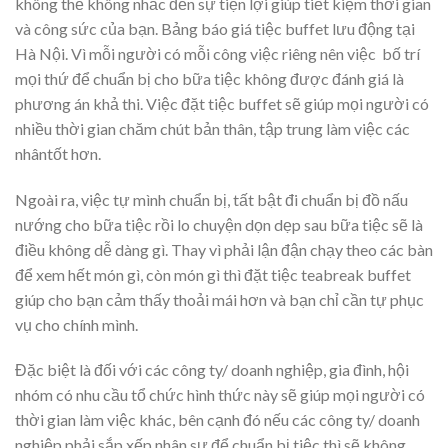
không thể không nhắc đến sự tiện lợi giúp tiết kiệm thời gian
và công sức của bạn. Bảng báo giá tiệc buffet lưu động tại
Hà Nội. Vì mỗi người có mỗi công việc riêng nên việc bố trí
mọi thứ để chuẩn bị cho bữa tiệc không được đánh giá là
phương án khả thi. Việc đặt tiệc buffet sẽ giúp mọi người có
nhiều thời gian chăm chút bản thân, tập trung làm việc các
nhântốt hơn.
Ngoài ra, việc tự mình chuẩn bị, tất bật đi chuẩn bị đồ nấu
nướng cho bữa tiệc rồi lo chuyện dọn dẹp sau bữa tiệc sẽ là
điều không dễ dàng gì. Thay vì phải lận đận chạy theo các bàn
để xem hết món gì, còn món gì thì đặt tiệc teabreak buffet
giúp cho bạn cảm thấy thoải mái hơn và bạn chỉ cần tự phục
vụ cho chính mình.
Đặc biệt là đối với các công ty/ doanh nghiệp, gia đình, hội
nhóm có nhu cầu tổ chức hình thức này sẽ giúp mọi người có
thời gian làm việc khác, bên cạnh đó nếu các công ty/ doanh
nghiệp phải sắp xếp nhân sự để chuẩn bị tiệc thì sẽ không