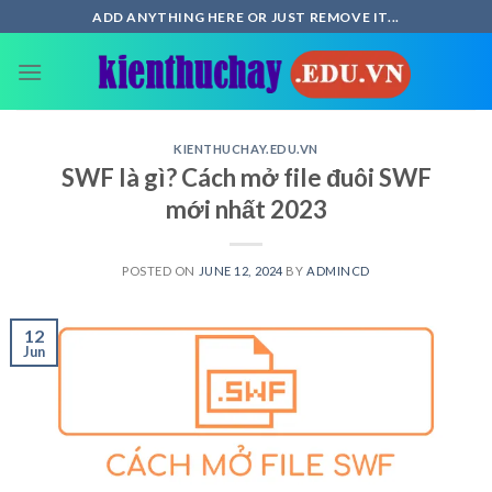
Skip
ADD ANYTHING HERE OR JUST REMOVE IT...
to
content
KIENTHUCHAY.EDU.VN
SWF là gì? Cách mở file đuôi SWF
mới nhất 2023
POSTED ON
JUNE 12, 2024
BY
ADMINCD
12
Jun