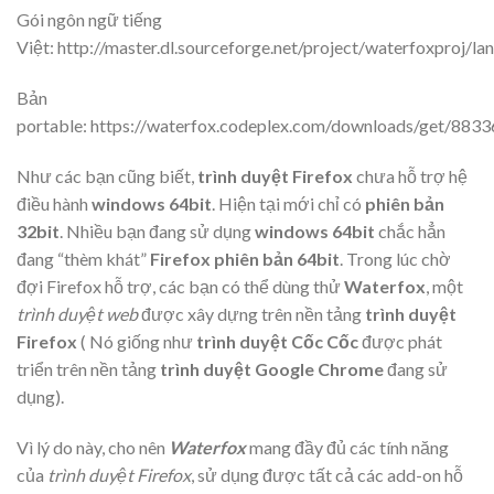
Gói ngôn ngữ tiếng
Việt: http://master.dl.sourceforge.net/project/waterfoxproj/la
Bản
portable: https://waterfox.codeplex.com/downloads/get/883
Như các bạn cũng biết,
trình duyệt Firefox
chưa hỗ trợ hệ
điều hành
windows 64bit
. Hiện tại mới chỉ có
phiên bản
32bit
. Nhiều bạn đang sử dụng
windows 64bit
chắc hẳn
đang “thèm khát”
Firefox phiên bản 64bit
. Trong lúc chờ
đợi
Firefox
hỗ trợ, các bạn có thể dùng thử
Waterfox
, một
trình duyệt web
được xây dựng trên nền tảng
trình duyệt
Firefox
( Nó giống như
trình duyệt Cốc Cốc
được phát
triển trên nền tảng
trình duyệt Google Chrome
đang sử
dụng).
Vì lý do này, cho nên
Waterfox
mang đầy đủ các tính năng
của
trình duyệt Firefox
, sử dụng được tất cả các add-on hỗ