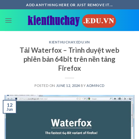
Skip
ADD ANYTHING HERE OR JUST REMOVE IT...
to
content
KIENTHUCHAY.EDU.VN
Tải Waterfox – Trình duyệt web
phiên bản 64bit trên nền tảng
Firefox
POSTED ON
JUNE 12, 2024
BY
ADMINCD
12
Jun