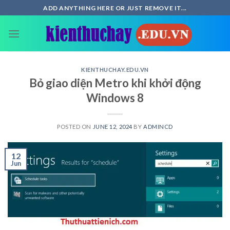
Skip
ADD ANYTHING HERE OR JUST REMOVE IT...
to
content
KIENTHUCHAY.EDU.VN
Bỏ giao diện Metro khi khởi động
Windows 8
POSTED ON
JUNE 12, 2024
BY
ADMINCD
12
Jun