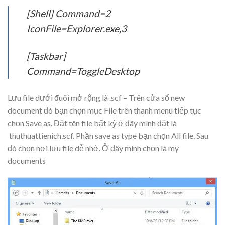
[Shell] Command=2
IconFile=Explorer.exe,3
[Taskbar]
Command=ToggleDesktop
Lưu file dưới đuôi mở rộng là
.scf
– Trên cửa sổ new
document đó bạn chọn mục
File
trên thanh menu tiếp tục
chọn
Save as
. Đặt tên file bất kỳ ở đây mình đặt là
thuthuattienich.scf
. Phần
save as type
bạn chọn
All file
. Sau
đó chọn nơi lưu file dễ nhớ. Ở đây mình chọn là my
documents