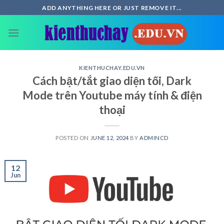
Skip
ADD ANYTHING HERE OR JUST REMOVE IT...
to
content
KIENTHUCHAY.EDU.VN
Cách bật/tắt giao diện tối, Dark
Mode trên Youtube máy tính & điện
thoại
POSTED ON
JUNE 12, 2024
BY
ADMINCD
12
Jun