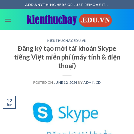
Skip
ADD ANYTHING HERE OR JUST REMOVE IT...
to
content
KIENTHUCHAY.EDU.VN
Đăng ký tạo mới tài khoản Skype
tiếng Việt miễn phí (máy tính & điện
thoại)
POSTED ON
JUNE 12, 2024
BY
ADMINCD
12
Jun