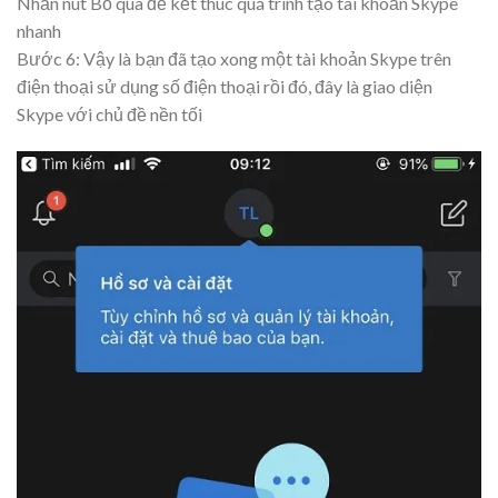
Nhấn nút Bỏ qua để kết thúc quá trình tạo tài khoản Skype
nhanh
Bước 6: Vậy là bạn đã tạo xong một tài khoản Skype trên
điện thoại sử dụng số điện thoại rồi đó, đây là giao diện
Skype với chủ đề nền tối