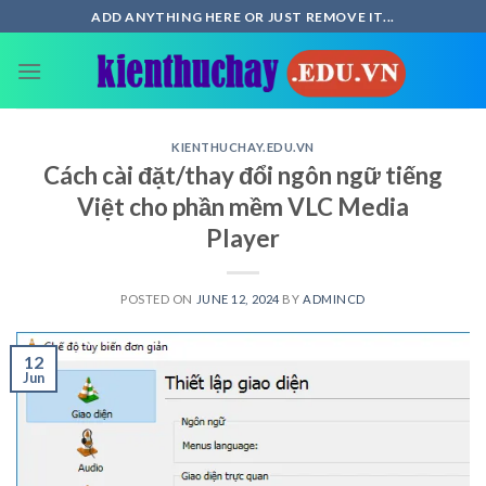
Skip
ADD ANYTHING HERE OR JUST REMOVE IT...
to
content
KIENTHUCHAY.EDU.VN
Cách cài đặt/thay đổi ngôn ngữ tiếng
Việt cho phần mềm VLC Media
Player
POSTED ON
JUNE 12, 2024
BY
ADMINCD
12
Jun