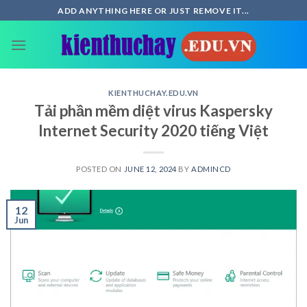
Skip
ADD ANYTHING HERE OR JUST REMOVE IT...
to
content
KIENTHUCHAY.EDU.VN
Tải phần mềm diệt virus Kaspersky
Internet Security 2020 tiếng Việt
POSTED ON
JUNE 12, 2024
BY
ADMINCD
12
Jun