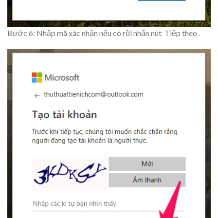
Bước 6: Nhập mã xác nhận nếu có rồi nhấn nút
Tiếp theo
.