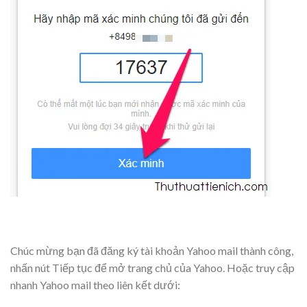
Chúc mừng bạn đã đăng ký tài khoản Yahoo mail thành công,
nhấn nút Tiếp tục để mở trang chủ của Yahoo. Hoặc truy cập
nhanh Yahoo mail theo liên kết dưới: