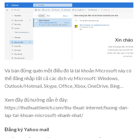
Và bạn đừng quên một điều đó là tài khoản Microsoft này có
thể đăng nhập tất cả các dịch vụ Microsoft: Windows,
Outlook/Hotmail, Skype, Office, Xbox, OneDrive, Bing…
Xem đầy đủ hướng dẫn ở đây:
https://thuthuattienich.com/thu-thuat-internet/huong-dan-
lap-tai-khoan-microsoft-nhanh-nhat/
Đăng ký Yahoo mail