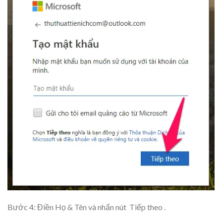
Bước 4: Điền Họ & Tên và nhấn nút
Tiếp theo
.