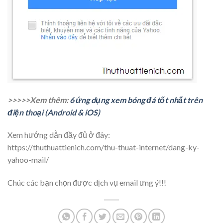
>>>>>Xem thêm:
6 ứng dụng xem bóng đá tốt nhất trên
điện thoại (Android & iOS)
Xem hướng dẫn đầy đủ ở đây:
https://thuthuattienich.com/thu-thuat-internet/dang-ky-
yahoo-mail/
Chúc các bạn chọn được dịch vụ email ưng ý
!!!