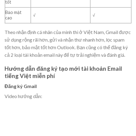
tốt
Bảo mật
√
√
cao
Theo nhận định cá nhân của mình thì ở Việt Nam, Gmail được
sử dụng rộng rãi hơn, gửi và nhận thư nhanh hơn, lọc spam
tốt hơn, bảo mật tốt hơn Outlook. Bạn cũng có thể đăng ký
cả 2 loại tài khoản email này để tự trải nghiệm và đánh giá.
Hướng dẫn đăng ký tạo mới tài khoản Email
tiếng Việt miễn phí
Đăng ký Gmail
Video hướng dẫn: