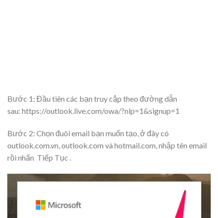
Bước 1: Đầu tiên các bạn truy cập theo đường dẫn
sau: https://outlook.live.com/owa/?nlp=1&signup=1
Bước 2: Chọn đuôi email bạn muốn tạo, ở đây có
outlook.com.vn, outlook.com và hotmail.com, nhập tên email
rồi nhấn
Tiếp Tục
.