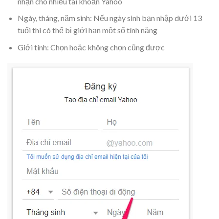
nhận cho nhiều tài khoản Yahoo
Ngày, tháng, năm sinh: Nếu ngày sinh bạn nhập dưới 13
tuổi thì có thể bị giới hạn một số tính năng
Giới tính: Chọn hoặc không chọn cũng được