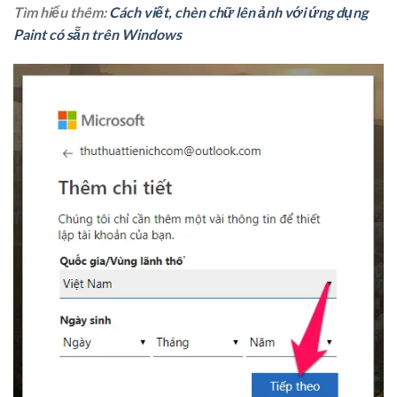
Tìm hiểu thêm:
Cách viết, chèn chữ lên ảnh với ứng dụng
Paint có sẵn trên Windows