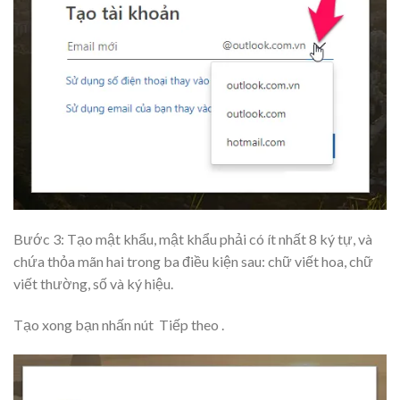
Bước 3: Tạo mật khẩu, mật khẩu phải có ít nhất 8 ký tự, và
chứa thỏa mãn hai trong ba điều kiện sau: chữ viết hoa, chữ
viết thường, số và ký hiệu.
Tạo xong bạn nhấn nút
Tiếp theo
.