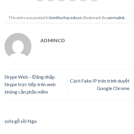
This entry was posted in
kienthuchay.edu.vn
. Bookmark the
permalink
.
ADMINCD
Skype Web – Đăng nhập
Cách Fake IP trên trình duyệt
Skype trực tiếp trên web
Google Chrome
không cần phần mềm
sofa gỗ sồi Nga