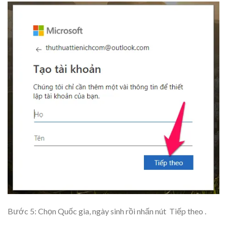
Bước 5: Chọn Quốc gia, ngày sinh rồi nhấn nút
Tiếp theo
.