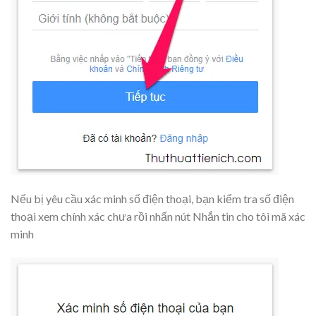
Nếu bị yêu cầu xác minh số điện thoại, bạn kiểm tra số điện
thoại xem chính xác chưa rồi nhấn nút
Nhắn tin cho tôi mã xác
minh