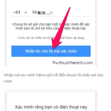
Nhập mã xác minh Yahoo gửi về điện thoại rồi nhấn nút
Xác
minh