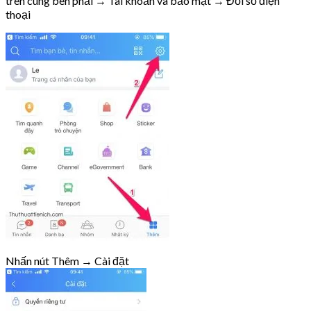
trên cùng bên phải → Tài khoản và bảo mật → Đổi số điện
thoại
Nhấn nút Thêm → Cài đặt