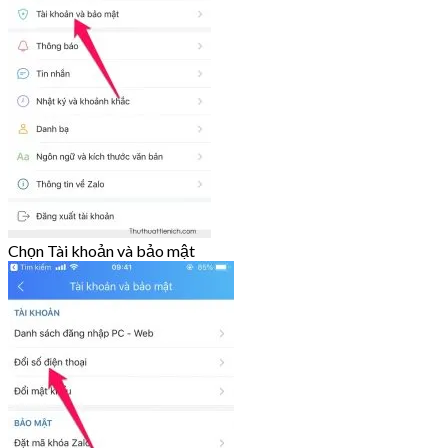
Chọn Tài khoản và bảo mật