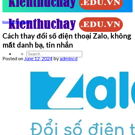
kienthuchay.edu.vn
Cách thay đổi số điện thoại Zalo, không
mất danh bạ, tin nhắn
Posted on
June 12, 2024
by
admincd
tim viec lam
cuakinhvietphong.com
cuanhomhe.vn
Giá cửa kính cường lực
cửa kính cường lực
giá cửa kính cường lực
cửa nhôm xingfa
Cua nhom PMA
vach kinh cuong luc
-
-