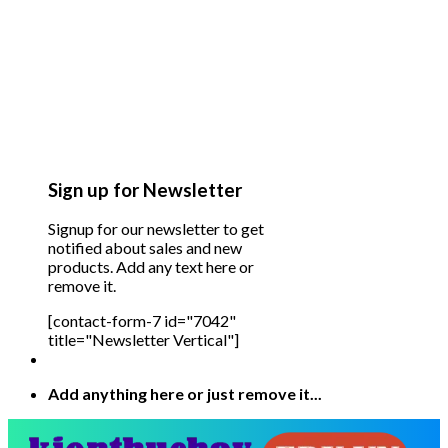
Sign up for Newsletter
Signup for our newsletter to get
notified about sales and new
products. Add any text here or
remove it.
[contact-form-7 id="7042"
title="Newsletter Vertical"]
Add anything here or just remove it...