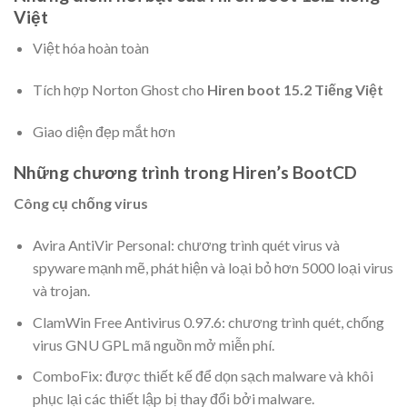
Việt
Việt hóa hoàn toàn
Tích hợp Norton Ghost cho
Hiren boot 15.2 Tiếng Việt
Giao diện đẹp mắt hơn
Những chương trình trong Hiren’s BootCD
Công cụ chống virus
Avira AntiVir Personal: chương trình quét virus và
spyware mạnh mẽ, phát hiện và loại bỏ hơn 5000 loại virus
và trojan.
ClamWin Free Antivirus 0.97.6: chương trình quét, chống
virus GNU GPL mã nguồn mở miễn phí.
ComboFix: được thiết kế để dọn sạch malware và khôi
phục lại các thiết lập bị thay đổi bởi malware.