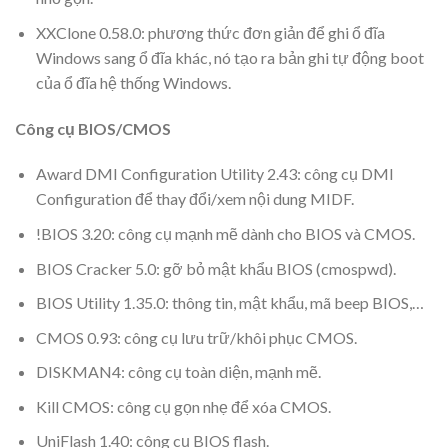
XXClone 0.58.0: phương thức đơn giản để ghi ổ đĩa
Windows sang ổ đĩa khác, nó tạo ra bản ghi tự động boot
của ổ đĩa hệ thống Windows.
Công cụ BIOS/CMOS
Award DMI Configuration Utility 2.43: công cụ DMI
Configuration để thay đổi/xem nội dung MIDF.
!BIOS 3.20: công cụ mạnh mẽ dành cho BIOS và CMOS.
BIOS Cracker 5.0: gỡ bỏ mật khẩu BIOS (cmospwd).
BIOS Utility 1.35.0: thông tin, mật khẩu, mã beep BIOS,…
CMOS 0.93: công cụ lưu trữ/khôi phục CMOS.
DISKMAN4: công cụ toàn diện, mạnh mẽ.
Kill CMOS: công cụ gọn nhẹ để xóa CMOS.
UniFlash 1.40: công cụ BIOS flash.