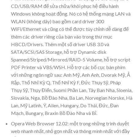
CD/USB/RAM để sửa chữa/khôi phục hệ điều hành
Windows không hoạt động. Nó có hệ thống mạng LAN và
WLAN (không dây) bao gồm card driver 300
WiFi/Ethernet và cũng có thể được tùy chỉnh dễ dàng để
thêm các driver riêng của bạn vào trong thư mục
HBCD/Drivers. Thêm một số driver USB 3.0 và
SATA/SCSI/SAS Storage, hỗ trợ Dynamic disk
Spanned/Striped/Mirrored/RAID-5 Volume, hỗ trợ script
PDF Printer và VBS/WSH. Hỗ trợ các bố cục bàn phím
với những ngôn ngữ sau: Anh Mỹ, Anh Anh, Dvorak Mỹ, Ả
Rập, Thổ Nhĩ Kỳ Q, Thổ Nhĩ Kỳ F, Đức Thụy Sỹ, Pháp
Thụy Sỹ, Thụy Điển, Suomi Phần Lan, Tây Ban Nha, Sloenia,
Slovakia, Nga, Bồ Đào Nha, Ba Lan, Norvegian Norske, Hà
Lan, Mỹ Latinh, Ý, Ailen, Hungary, Do Thái, Đức, Đan
Mạch, Bungary, Braxin Bồ Đào Nha và Bỉ.
Opera Web Browser 12.02: một trong những trình duyệt
web nhanh nhất, nhỏ gọn nhất và thông minh nhất với đầy