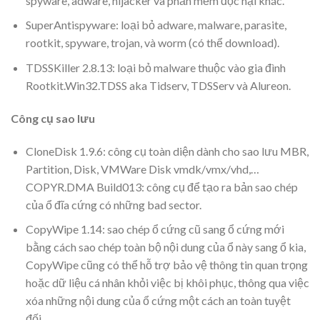
spyware, adware, hijacker và phần mềm độc hại khác.
SuperAntispyware: loại bỏ adware, malware, parasite,
rootkit, spyware, trojan, và worm (có thể download).
TDSSKiller 2.8.13: loại bỏ malware thuộc vào gia đình
Rootkit.Win32.TDSS aka Tidserv, TDSServ và Alureon.
Công cụ sao lưu
CloneDisk 1.9.6: công cụ toàn diện dành cho sao lưu MBR,
Partition, Disk, VMWare Disk vmdk/vmx/vhd,…
COPYR.DMA Build013: công cụ để tạo ra bản sao chép
của ổ đĩa cứng có những bad sector.
CopyWipe 1.14: sao chép ổ cứng cũ sang ổ cứng mới
bằng cách sao chép toàn bộ nội dung của ổ này sang ổ kia,
CopyWipe cũng có thể hỗ trợ bảo vệ thông tin quan trọng
hoặc dữ liệu cá nhân khỏi việc bị khôi phục, thông qua việc
xóa những nội dung của ổ cứng một cách an toàn tuyệt
đối.