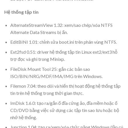
Hệ thống tập tin
AlternateStreamView 1.32: xem/sao chép/xóa NTFS
Alternate Data Streams bị ẩn.
EditBINI 1.01: chỉnh sửa boot.ini trên phân vùng NTFS.
Ext2fsd 0.51: driver hệ thống tập tin Linux ext2/ext3 hỗ
trợ đọc và ghi trong Minixp.
FileDisk Mount Tool 25: gắn các bản sao
ISO/BIN/NRG/MDF/IMA/IMG trên Windows.
Filemon 7.04: theo dõi và hiển thị hoạt động hệ thống tập
tin trên hệ thống trong thời gian thực.
ImDisk 1.6.0: tạo ra/gắn ổ đĩa cứng ảo, đĩa mềm hoặc ổ
CD/DVD bằng việc sử dụng các tập tin sao lưu hoặc bộ
nhớ hệ thống.
Junction 1.04: tạo ra/xem/xóa chức năng Windows/lập cú