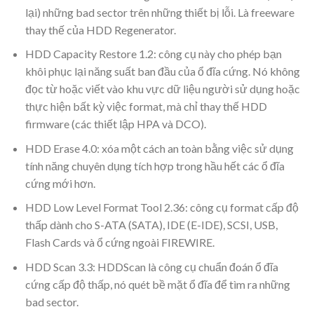
lại) những bad sector trên những thiết bị lỗi. Là freeware
thay thế của HDD Regenerator.
HDD Capacity Restore 1.2: công cụ này cho phép bạn
khôi phục lại năng suất ban đầu của ổ đĩa cứng. Nó không
đọc từ hoặc viết vào khu vực dữ liệu người sử dụng hoặc
thực hiện bất kỳ việc format, mà chỉ thay thế HDD
firmware (các thiết lập HPA và DCO).
HDD Erase 4.0: xóa một cách an toàn bằng việc sử dụng
tính năng chuyên dụng tích hợp trong hầu hết các ổ đĩa
cứng mới hơn.
HDD Low Level Format Tool 2.36: công cụ format cấp độ
thấp dành cho S-ATA (SATA), IDE (E-IDE), SCSI, USB,
Flash Cards và ổ cứng ngoài FIREWIRE.
HDD Scan 3.3: HDDScan là công cụ chuẩn đoán ổ đĩa
cứng cấp độ thấp, nó quét bề mặt ổ đĩa để tìm ra những
bad sector.