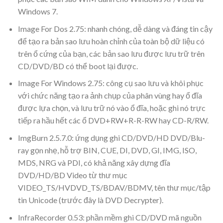
Windows 7.
Image For Dos 2.75: nhanh chóng, dễ dàng và đáng tin cậy
để tạo ra bản sao lưu hoàn chỉnh của toàn bộ dữ liệu có
trên ổ cứng của bạn, các bản sao lưu được lưu trữ trên
CD/DVD/BD có thể boot lại được.
Image For Windows 2.75: công cụ sao lưu và khôi phục
với chức năng tạo ra ảnh chụp của phân vùng hay ổ đĩa
được lựa chọn, và lưu trữ nó vào ổ đĩa, hoặc ghi nó trực
tiếp ra hầu hết các ổ DVD+RW+R-R-RW hay CD-R/RW.
ImgBurn 2.5.7.0: ứng dụng ghi CD/DVD/HD DVD/Blu-
ray gọn nhẹ, hỗ trợ BIN, CUE, DI, DVD, GI, IMG, ISO,
MDS, NRG và PDI, có khả năng xây dựng đĩa
DVD/HD/BD Video từ thư mục
VIDEO_TS/HVDVD_TS/BDAV/BDMV, tên thư mục/tập
tin Unicode (trước đây là DVD Decrypter).
InfraRecorder 0.53: phần mềm ghi CD/DVD mã nguồn