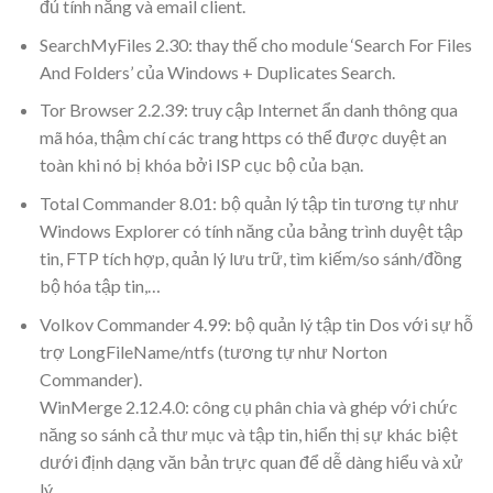
đủ tính năng và email client.
SearchMyFiles 2.30: thay thế cho module ‘Search For Files
And Folders’ của Windows + Duplicates Search.
Tor Browser 2.2.39: truy cập Internet ẩn danh thông qua
mã hóa, thậm chí các trang https có thể được duyệt an
toàn khi nó bị khóa bởi ISP cục bộ của bạn.
Total Commander 8.01: bộ quản lý tập tin tương tự như
Windows Explorer có tính năng của bảng trình duyệt tập
tin, FTP tích hợp, quản lý lưu trữ, tìm kiếm/so sánh/đồng
bộ hóa tập tin,…
Volkov Commander 4.99: bộ quản lý tập tin Dos với sự hỗ
trợ LongFileName/ntfs (tương tự như Norton
Commander).
WinMerge 2.12.4.0: công cụ phân chia và ghép với chức
năng so sánh cả thư mục và tập tin, hiển thị sự khác biệt
dưới định dạng văn bản trực quan để dễ dàng hiểu và xử
lý.