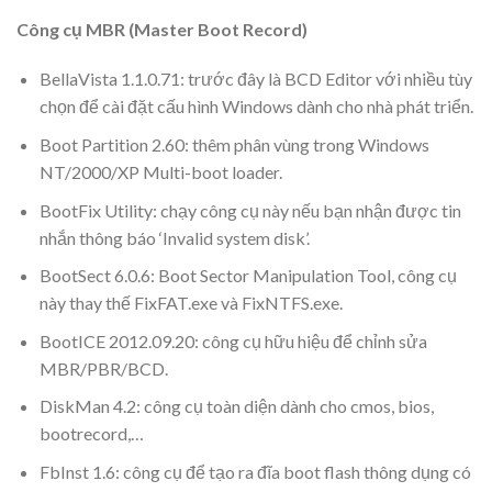
Công cụ MBR (Master Boot Record)
BellaVista 1.1.0.71: trước đây là BCD Editor với nhiều tùy
chọn để cài đặt cấu hình Windows dành cho nhà phát triển.
Boot Partition 2.60: thêm phân vùng trong Windows
NT/2000/XP Multi-boot loader.
BootFix Utility: chạy công cụ này nếu bạn nhận được tin
nhắn thông báo ‘Invalid system disk’.
BootSect 6.0.6: Boot Sector Manipulation Tool, công cụ
này thay thế FixFAT.exe và FixNTFS.exe.
BootICE 2012.09.20: công cụ hữu hiệu để chỉnh sửa
MBR/PBR/BCD.
DiskMan 4.2: công cụ toàn diện dành cho cmos, bios,
bootrecord,…
FbInst 1.6: công cụ để tạo ra đĩa boot flash thông dụng có