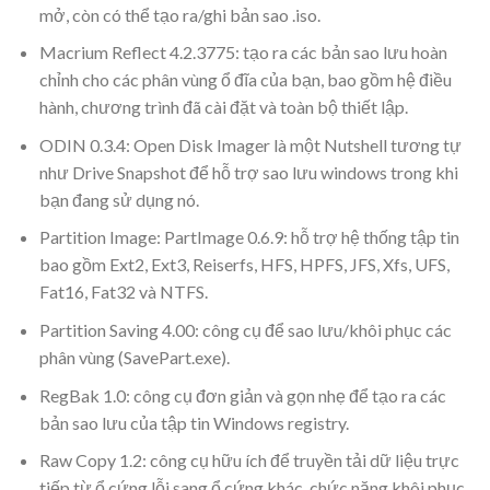
mở, còn có thể tạo ra/ghi bản sao .iso.
Macrium Reflect 4.2.3775: tạo ra các bản sao lưu hoàn
chỉnh cho các phân vùng ổ đĩa của bạn, bao gồm hệ điều
hành, chương trình đã cài đặt và toàn bộ thiết lập.
ODIN 0.3.4: Open Disk Imager là một Nutshell tương tự
như Drive Snapshot để hỗ trợ sao lưu windows trong khi
bạn đang sử dụng nó.
Partition Image: PartImage 0.6.9: hỗ trợ hệ thống tập tin
bao gồm Ext2, Ext3, Reiserfs, HFS, HPFS, JFS, Xfs, UFS,
Fat16, Fat32 và NTFS.
Partition Saving 4.00: công cụ để sao lưu/khôi phục các
phân vùng (SavePart.exe).
RegBak 1.0: công cụ đơn giản và gọn nhẹ để tạo ra các
bản sao lưu của tập tin Windows registry.
Raw Copy 1.2: công cụ hữu ích để truyền tải dữ liệu trực
tiếp từ ổ cứng lỗi sang ổ cứng khác, chức năng khôi phục