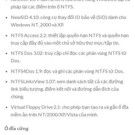
pháp lại các điểm trên ổ NTFS.
NewSID 4.10: công cụ thay đổi ID bảo vệ (SID) dành cho
Windows NT, 2000 và XP.
NTFS Access 2.2: thiết lập quyền hạn NTFS và quyền hạn
truy cập đầy đủ vào một chủ sở hữu thư mục/tập tin.
NTFS Dos 3.02: truy cập chỉ đọc các phân vùng NTFS từ
Dos.
NTFS4Dos 1.9: đọc và ghi các phân vùng NTFS từ Dos.
NTFSLinksView 1.07: xem danh sách tất cả các đường
link biểu tượng, điểm kết nối và đường dẫn đích của
chúng.
Virtual Floppy Drive 2.1: cho phép bạn tạo ra và gắn ổ đĩa
mềm ảo trên NT/2000/XP/Vista của mình.
Ổ đĩa cứng