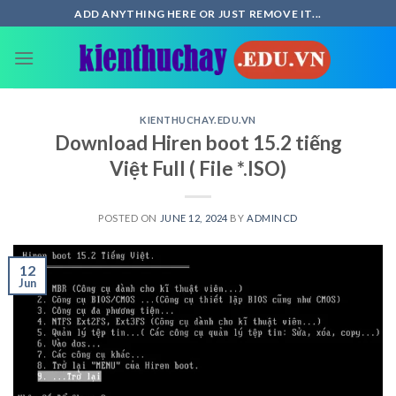
Skip
ADD ANYTHING HERE OR JUST REMOVE IT...
to
content
KIENTHUCHAY.EDU.VN
Download Hiren boot 15.2 tiếng
Việt Full ( File *.ISO)
POSTED ON
JUNE 12, 2024
BY
ADMINCD
12
Jun