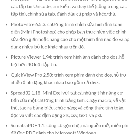
các tập tin Unicode, tìm kiếm và thay thế (cũng trong các
tập tin), chỉnh sửa tab, đánh dấu cú pháp và kéo/thả.
PhotoFiltre 6.5.3: chương trình chỉnh sửa hình ảnh toàn
diện (Mini Photoshop) cho phép bạn thực hiện việc chỉnh
sửa đơn giản hoặc nâng cao cho một hình ảnh nào đó và áp
dụng nhiều bộ lọc khác nhau trên đó.
Picture Viewer 1.94: trình xem hình ảnh dành cho dos, hỗ
trợ hơn 40 loại tập tin.
QuickView Pro 2.58: trình xem phim dành cho dos, hỗ trợ
nhiều định dạng khác nhau bao gồm cả divx.
Spread32 1.18: Mini Exel với tất cả những tính năng cơ
bản của một chương trình bảng tính. Chạy macro, vẽ vật
thể, tạo ra bảng biểu, chức năng và công thức tính toán,
đọc và viết các định dạng xls, csv, text, và pxl.
SumatraPDF 1.1: công cụ gọn nhẹ, mã nguồn mở, miễn phí
để đọc PDF dành cho Microsoft Windows.