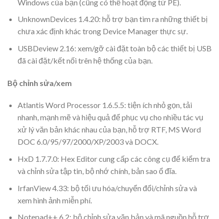
Windows của bạn (cũng có thể hoạt động từ PE).
UnknownDevices 1.4.20: hỗ trợ bạn tìm ra những thiết bị
chưa xác định khác trong Device Manager thực sự.
USBDeview 2.16: xem/gỡ cài đặt toàn bộ các thiết bị USB
đã cài đặt/kết nối trên hệ thống của bạn.
Bộ chỉnh sửa/xem
Atlantis Word Processor 1.6.5.5: tiện ích nhỏ gọn, tải
nhanh, mạnh mẽ và hiệu quả để phục vụ cho nhiều tác vụ
xử lý văn bản khác nhau của bạn, hỗ trợ RTF, MS Word
DOC 6.0/95/97/2000/XP/2003 và DOCX.
HxD 1.7.7.0: Hex Editor cung cấp các công cụ để kiểm tra
và chỉnh sửa tập tin, bộ nhớ chính, bản sao ổ đĩa.
IrfanView 4.33: bộ tối ưu hóa/chuyển đổi/chỉnh sửa và
xem hình ảnh miễn phí.
Notepad++ 6.2: bộ chỉnh sửa văn bản và mã nguồn hỗ trợ