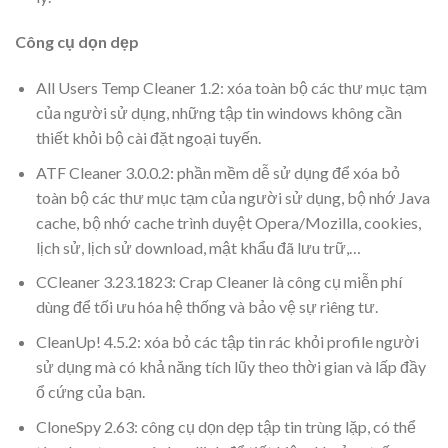
Công cụ dọn dẹp
All Users Temp Cleaner 1.2: xóa toàn bộ các thư mục tạm
của người sử dụng, những tập tin windows không cần
thiết khỏi bộ cài đặt ngoại tuyến.
ATF Cleaner 3.0.0.2: phần mềm dễ sử dụng để xóa bỏ
toàn bộ các thư mục tạm của người sử dụng, bộ nhớ Java
cache, bộ nhớ cache trình duyệt Opera/Mozilla, cookies,
lịch sử, lịch sử download, mật khẩu đã lưu trữ,…
CCleaner 3.23.1823: Crap Cleaner là công cụ miễn phí
dùng để tối ưu hóa hệ thống và bảo vệ sự riêng tư.
CleanUp! 4.5.2: xóa bỏ các tập tin rác khỏi profile người
sử dụng mà có khả năng tích lũy theo thời gia
n và lấp đầy
ổ cứng của bạn.
CloneSpy 2.63: công cụ dọn dẹp tập tin trùng lặp, có thể