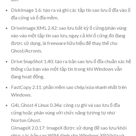
DiskImage 1.6: tạo ra và ghi các tập tin sao lưu ổ đĩa vào ổ
đĩa cứng và ổ đĩa mềm.
DriveImage XML 2.42: sao lưu bất kỳ ổ cứng/phân vùng
nào vào một tập tin sao lưu, ngay cả khi ổ cứng đó đang
được sử dụng, là freeware hữu hiệu để thay thế cho
Ghost/Acronis.
Drive SnapShot 1.40: tạo ra bản sao lưu ổ đĩa chuẩn xác hệ
thống của bạn vào một tập tin trong khi Windows vẫn
đang hoạt động.
FastCopy 2.11: phần mềm sao chép/xóa nhanh nhất trên
Windows.
G4L Ghost 4 Linux 0.34a: công cụ ghi và sao lưu ổ đĩa
cứng hoặc phân vùng với chức năng tương tự như
Norton Ghost.
GImageX 2.0.17: ImageX được sử dụng để sao lưu/khôi
phục các bản sao WIM dành cho Windows XP/Vista và