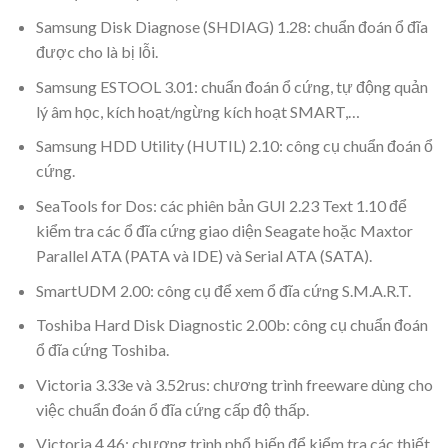
Samsung Disk Diagnose (SHDIAG) 1.28: chuẩn đoán ổ đĩa
được cho là bị lỗi.
Samsung ESTOOL 3.01: chuẩn đoán ổ cứng, tự động quản
lý âm học, kích hoạt/ngừng kích hoạt SMART,…
Samsung HDD Utility (HUTIL) 2.10: công cụ chuẩn đoán ổ
cứng.
SeaTools for Dos: các phiên bản GUI 2.23 Text 1.10 để
kiểm tra các ổ đĩa cứng giao diện Seagate hoặc Maxtor
Parallel ATA (PATA và IDE) và Serial ATA (SATA).
SmartUDM 2.00: công cụ để xem ổ đĩa cứng S.M.A.R.T.
Toshiba Hard Disk Diagnostic 2.00b: công cụ chuẩn đoán
ổ đĩa cứng Toshiba.
Victoria 3.33e và 3.52rus: chương trình freeware dùng cho
việc chuẩn đoán ổ đĩa cứng cấp độ thấp.
Victoria 4.46: chương trình phổ biến để kiểm tra các thiết