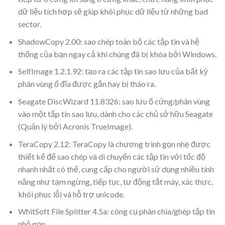
dữ liệu tích hợp sẽ giúp khôi phục dữ liệu từ những bad
sector.
ShadowCopy 2.00: sao chép toàn bộ các tập tin và hệ
thống của bạn ngay cả khi chúng đã bị khóa bởi Windows.
SelfImage 1.2.1.92: tạo ra các tập tin sao lưu của bất kỳ
phân vùng ổ đĩa được gắn hay bị tháo ra.
Seagate DiscWizard 11.8326: sao lưu ổ cứng/phân vùng
vào một tập tin sao lưu, dành cho các chủ sở hữu Seagate
(Quản lý bởi Acronis TrueImage).
TeraCopy 2.12: TeraCopy là chương trình gọn nhẹ được
thiết kế để sao chép và di chuyển các tập tin với tốc độ
nhanh nhất có thể, cung cấp cho người sử dụng nhiều tính
năng như tạm ngừng, tiếp tục, tự động tắt máy, xác thực,
khôi phục lỗi và hỗ trợ unicode.
WhitSoft File Splitter 4.5a: công cụ phân chia/ghép tập tin
nhỏ gọn.