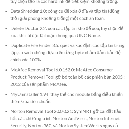
tùy chọn tạo ra các hardlink để tiết kiệm khoảng trống.
Data Shredder 1.0: công cụ để xóa ổ đĩa và tập tin (đồng
thời giải phóng khoảng trống) một cách an toàn.
Delete Doctor 2.2: xóa các tập tin khó để xóa, tùy chọn để
xóa khi cài đặt lại hoặc thông qua UNC Name.
Duplicate File Finder 3.5: quét và xác định các tập tin trùng
lặp, so sánh chúng dựa trên từng byte nhằm đảm bảo độ
chính xác 100%.
McAfee Removal Tool 6.0.152.0: McAfee Consumer
Product Removal Tool gỡ bỏ toàn bộ các phiên bản 2005 :
2012 của sản phẩm McAfee.
MyUninstaller 1.94: thay thế cho module bảng điều khiển
thêm/xóa tiêu chuẩn.
Norton Removal Tool 20.0.0.21: SymNRT gỡ cài đặt hầu
hết các chương trình Norton AntiVirus, Norton Internet
Security, Norton 360, và Norton SystemWorks ngay cả