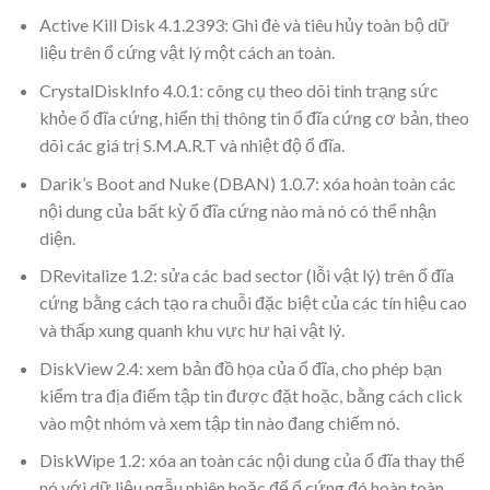
Active Kill Disk 4.1.2393: Ghi đè và tiêu hủy toàn bộ dữ
liệu trên ổ cứng vật lý một cách an toàn.
CrystalDiskInfo 4.0.1: công cụ theo dõi tình trạng sức
khỏe ổ đĩa cứng, hiển thị thông tin ổ đĩa cứng cơ bản, theo
dõi các giá trị S.M.A.R.T và nhiệt độ ổ đĩa.
Darik’s Boot and Nuke (DBAN) 1.0.7: xóa hoàn toàn các
nội dung của bất kỳ ổ đĩa cứng nào mà nó có thể nhận
diện.
DRevitalize 1.2: sửa các bad sector (lỗi vật lý) trên ổ đĩa
cứng bằng cách tạo ra chuỗi đặc biệt của các tín hiệu cao
và thấp xung quanh khu vực hư hại vật lý.
DiskView 2.4: xem bản đồ họa của ổ đĩa, cho phép bạn
kiểm tra địa điểm tập tin được đặt hoặc, bằng cách click
vào một nhóm và xem tập tin nào đang chiếm nó.
DiskWipe 1.2: xóa an toàn các nội dung của ổ đĩa thay thế
nó với dữ liệu ngẫu nhiên hoặc để ổ cứng đó hoàn toàn