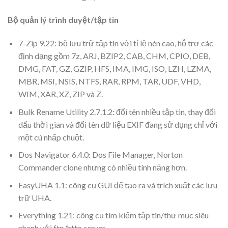
Bộ quản lý trình duyệt/tập tin
7-Zip 9.22: bộ lưu trữ tập tin với tỉ lệ nén cao, hỗ trợ các
định dạng gồm 7z, ARJ, BZIP2, CAB, CHM, CPIO, DEB,
DMG, FAT, GZ, GZIP, HFS, IMA, IMG, ISO, LZH, LZMA,
MBR, MSI, NSIS, NTFS, RAR, RPM, TAR, UDF, VHD,
WIM, XAR, XZ, ZIP và Z.
Bulk Rename Utility 2.7.1.2: đổi tên nhiều tập tin, thay đổi
dấu thời gian và đổi tên dữ liệu EXIF đang sử dụng chỉ với
một cú nhấp chuột.
Dos Navigator 6.4.0: Dos File Manager, Norton
Commander clone nhưng có nhiều tính năng hơn.
EasyUHA 1.1: công cụ GUI để tạo ra và trích xuất các lưu
trữ UHA.
Everything 1.21: công cụ tìm kiếm tập tin/thư mục siêu
nhanh với ftp/http server.