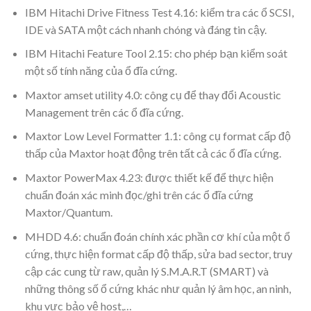
IBM Hitachi Drive Fitness Test 4.16: kiểm tra các ổ SCSI,
IDE và SATA một cách nhanh chóng và đáng tin cậy.
IBM Hitachi Feature Tool 2.15: cho phép bạn kiểm soát
một số tính năng của ổ đĩa cứng.
Maxtor amset utility 4.0: công cụ để thay đổi Acoustic
Management trên các ổ đĩa cứng.
Maxtor Low Level Formatter 1.1: công cụ format cấp độ
thấp của Maxtor hoạt động trên tất cả các ổ đĩa cứng.
Maxtor PowerMax 4.23: được thiết kế để thực hiện
chuẩn đoán xác minh đọc/ghi trên các ổ đĩa cứng
Maxtor/Quantum.
MHDD 4.6: chuẩn đoán chính xác phần cơ khí của một ổ
cứng, thực hiện format cấp độ thấp, sửa bad sector, truy
cập các cung từ raw, quản lý S.M.A.R.T (SMART) và
những thông số ổ cứng khác như quản lý âm học, an ninh,
khu vực bảo vệ host,…