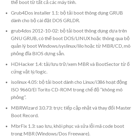
thể boot từ tất cả các máy tính.
Grub4Dos installer 1.1: bộ tải boot thông dụng GRUB
dành cho bộ cài đặt DOS GRLDR.
grub4dos 2012-10-02: bộ tải boot thông dụng dựa trên
GNU GRUB, có thể boot DOS/LINUX hoặc thông qua bộ
quản lý boot Windows/syslinux/lilo hoặc từ MBR/CD, mô
phỏng đĩa BIOS dựng sẵn.
HDHacker 1.4: tải/lưu trữ/xem MBR và BootSector từ ổ
cứng vật lý/logic.
isolinux 4.05: bộ tải boot dành cho Linux/i386 hoạt động
ISO 9660/El Torito CD-ROM trong chế độ “không mô
phỏng”.
MBRWizard 3.0.73: trực tiếp cập nhật và thay đổi Master
Boot Record.
MbrFix 1.3: sao lưu, khôi phục và sửa lỗi mã code boot
trong MBR (Windows/Dos Freeware).