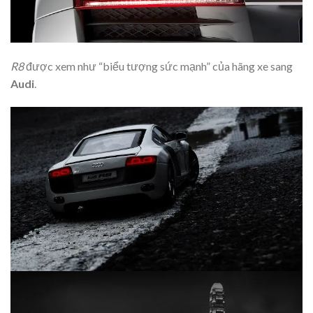
R8
được xem như “biểu tượng sức mạnh” của hãng xe sang
Audi
.