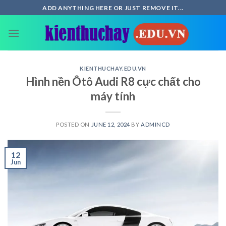
Skip
ADD ANYTHING HERE OR JUST REMOVE IT...
to
content
KIENTHUCHAY.EDU.VN
Hình nền Ôtô Audi R8 cực chất cho
máy tính
POSTED ON
JUNE 12, 2024
BY
ADMINCD
12
Jun