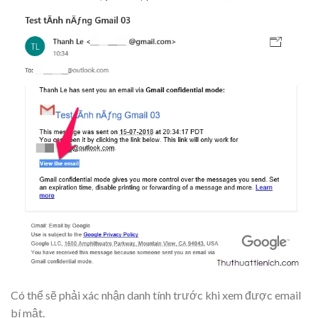
Có thể sẽ phải xác nhận danh tính trước khi xem được email
bí mật.