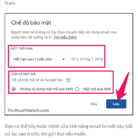
Nam.
Bạn có thể hủy hoặc chỉnh sửa tính năng email bí mật này bất
cứ lúc nào trước khi gửi thư nếu muốn.