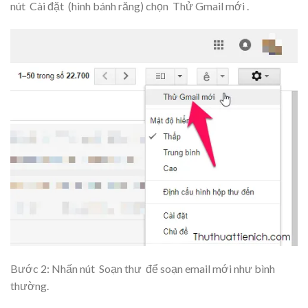
nút
Cài đặt
(hình bánh răng) chọn
Thử Gmail mới
.
Bước 2: Nhấn nút
Soạn thư
để soạn email mới như bình
thường.