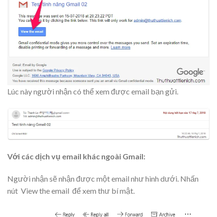
Lúc này người nhận có thể xem được email bạn gửi.
Với các dịch vụ email khác ngoài Gmail:
Người nhận sẽ nhận được một email như hình dưới. Nhấn
nút
View the email
để xem thư bí mật.