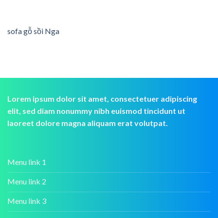
sofa gỗ sồi Nga
Lorem ipsum dolor sit amet, consectetuer adipiscing
elit, sed diam nonummy nibh euismod tincidunt ut
laoreet dolore magna aliquam erat volutpat.
Menu link 1
Menu link 2
Menu link 3