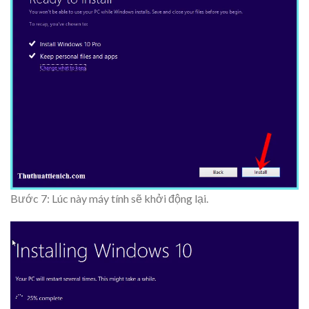
Bước 7: Lúc này máy tính sẽ khởi động lại.