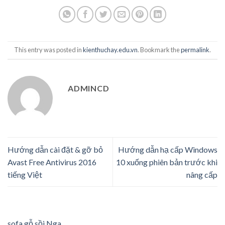
This entry was posted in
kienthuchay.edu.vn
. Bookmark the
permalink
.
ADMINCD
Hướng dẫn cài đặt & gỡ bỏ
Hướng dẫn hạ cấp Windows
Avast Free Antivirus 2016
10 xuống phiên bản trước khi
tiếng Việt
nâng cấp
sofa gỗ sồi Nga