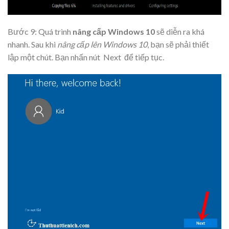
Bước 9: Quá trình
nâng cấp Windows 10
sẽ diễn ra khá
nhanh. Sau khi
nâng cấp lên Windows 10
, bạn sẽ phải thiết
lập một chút. Bạn nhấn nút
Next
để tiếp tục.