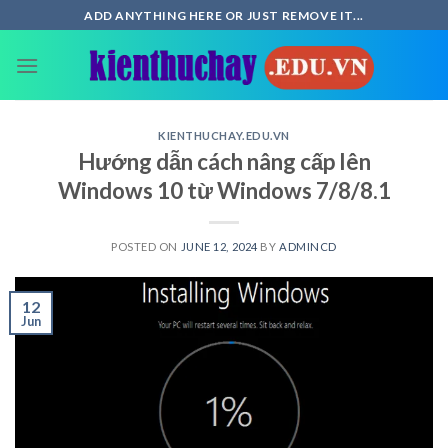
Skip
ADD ANYTHING HERE OR JUST REMOVE IT...
to
content
KIENTHUCHAY.EDU.VN
Hướng dẫn cách nâng cấp lên
Windows 10 từ Windows 7/8/8.1
POSTED ON
JUNE 12, 2024
BY
ADMINCD
12
Jun