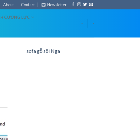
About
Contact
Newsletter
NH CƯỜNG LỰC
-
-
sofa gỗ sồi Nga