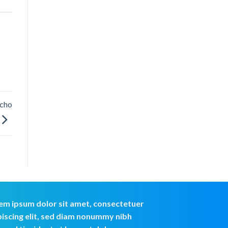
 cho
em ipsum dolor sit amet, consectetuer
piscing elit, sed diam nonummy nibh