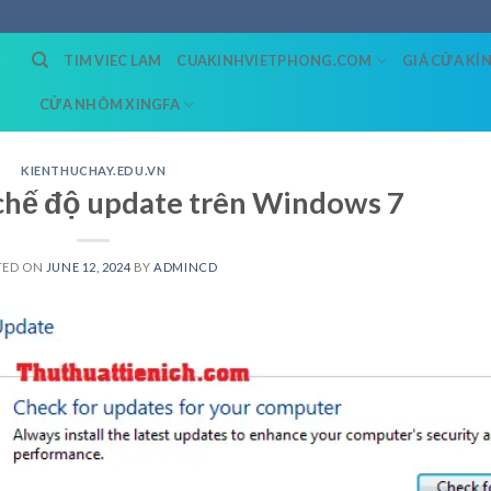
TIM VIEC LAM
CUAKINHVIETPHONG.COM
GIÁ CỬA KÍ
CỬA NHÔM XINGFA
KIENTHUCHAY.EDU.VN
chế độ update trên Windows 7
TED ON
JUNE 12, 2024
BY
ADMINCD