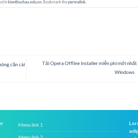
ed in
kienthuchay.edu.vn
. Bookmark the
permalink
.
Tải Opera Offline Installer miễn phí mới nhất
hông cần cài
Windows
er
Lor
Menu link 1
adi
Menu link 2