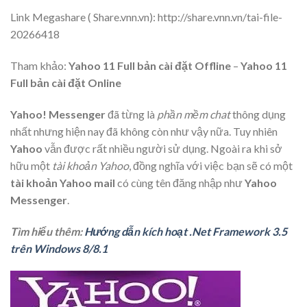
Link Megashare ( Share.vnn.vn): http://share.vnn.vn/tai-file-
20266418
Tham khảo:
Yahoo 11 Full bản cài đặt Offline
–
Yahoo 11
Full bản cài đặt Online
Yahoo! Messenger
đã từng là
phần mềm chat
thông dụng
nhất nhưng hiện nay đã không còn như vậy nữa. Tuy nhiên
Yahoo
vẫn được rất nhiều người sử dụng. Ngoài ra khi sở
hữu một
tài khoản Yahoo
, đồng nghĩa với việc bạn sẽ có một
tài khoản Yahoo mail
có cùng tên đăng nhập như
Yahoo
Messenger
.
Tìm hiểu thêm:
Hướng dẫn kích hoạt .Net Framework 3.5
trên Windows 8/8.1