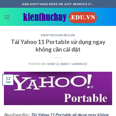
Skip
ADD ANYTHING HERE OR JUST REMOVE IT...
to
content
KIENTHUCHAY.EDU.VN
Tải Yahoo 11 Portable sử dụng ngay
không cần cài đặt
POSTED ON
JUNE 12, 2024
BY
ADMINCD
12
Jun
Bạn đang đọc:
Tải Yahoo 11 Portable sử dụng ngay không