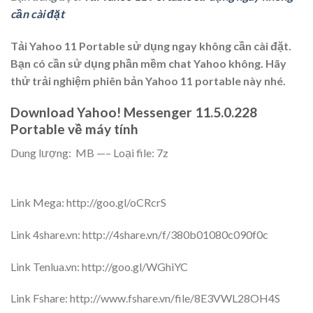
cần cài đặt
Tải Yahoo 11 Portable sử dụng ngay không cần cài đặt.
Bạn có cần sử dụng phần mềm chat Yahoo không. Hãy
thử trải nghiệm phiên bản Yahoo 11 portable này nhé.
Download Yahoo! Messenger 11.5.0.228
Portable về máy tính
Dung lượng: MB —– Loại file: 7z
Link Mega: http://goo.gl/oCRcrS
Link 4share.vn: http://4share.vn/f/380b01080c090f0c
Link Tenlua.vn: http://goo.gl/WGhiYC
Link Fshare: http://www.fshare.vn/file/8E3VWL28OH4S