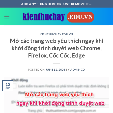
Skip
ADD ANYTHING HERE OR JUST REMOVE IT...
to
content
KIENTHUCHAY.EDU.VN
Mở các trang web yêu thích ngay khi
khởi động trình duyệt web Chrome,
Firefox, Cốc Cốc, Edge
POSTED ON
JUNE 12, 2024
BY
ADMINCD
12
Jun