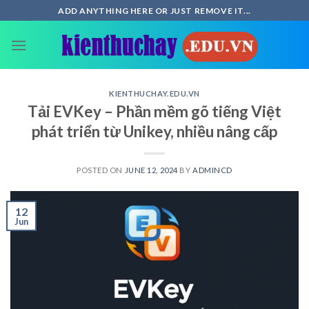
Skip
ADD ANYTHING HERE OR JUST REMOVE IT...
to
content
KIENTHUCHAY.EDU.VN
Tải EVKey – Phần mềm gõ tiếng Việt
phát triển từ Unikey, nhiều nâng cấp
POSTED ON
JUNE 12, 2024
BY
ADMINCD
12
Jun