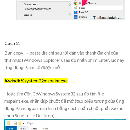
Cách 2:
Bạn copy → paste địa chỉ sau rồi dán vào thanh địa chỉ của
thư mục (Windows Explorer), sau đó nhấn phím Enter, lúc này
ứng dụng Paint sẽ được mở:
%windir%system32mspaint.exe
Hoặc tìm đến C:WindowsSystem32 sau đó tìm file
mspaint.exe, nhấn đúp chuột để mở (tạo biểu tượng của ứng
dụng Paint ngoài màn hình bằng cách nhấn chuột phải vào nó
chọn Send to -> Desktop).