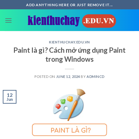
Skip
ADD ANYTHING HERE OR JUST REMOVE IT...
to
content
KIENTHUCHAY.EDU.VN
Paint là gì? Cách mở ứng dụng Paint
trong Windows
POSTED ON
JUNE 12, 2024
BY
ADMINCD
12
Jun