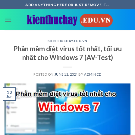
Skip
ADD ANYTHING HERE OR JUST REMOVE IT...
to
content
KIENTHUCHAY.EDU.VN
Phần mềm diệt virus tốt nhất, tối ưu
nhất cho Windows 7 (AV-Test)
POSTED ON
JUNE 12, 2024
BY
ADMINCD
12
Jun