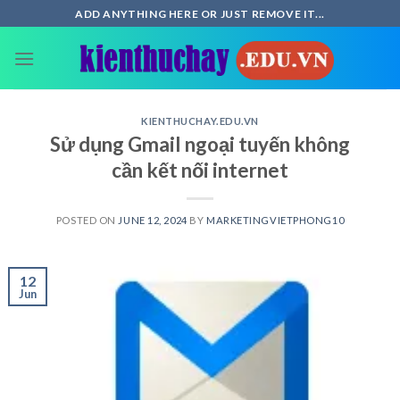
Skip
ADD ANYTHING HERE OR JUST REMOVE IT...
to
content
KIENTHUCHAY.EDU.VN
Sử dụng Gmail ngoại tuyến không
cần kết nối internet
POSTED ON
JUNE 12, 2024
BY
MARKETINGVIETPHONG10
12
Jun