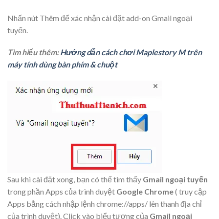
Nhấn nút
Thêm
để xác nhận cài đặt
add-on Gmail ngoại
tuyến
.
Tìm hiểu thêm:
Hướng dẫn cách chơi Maplestory M trên
máy tính dùng bàn phím & chuột
Sau khi cài đặt xong, bạn có thể tìm thấy
Gmail ngoại tuyến
trong phần
Apps
của trình duyệt
Google Chrome
( truy cập
Apps
bằng cách nhập lệnh
chrome://apps/
lên thanh địa chỉ
của trình duyệt). Click vào biểu tượng của
Gmail ngoại