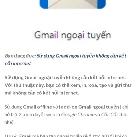
Bạn đang đọc:
Sử dụng Gmail ngoại tuyến không cần kết
nối internet
Sử dụng Gmail ngoại tuyến không cần kết nối internet.
Với thủ thuật này, bạn có thể xem, in, xóa, tạo và gửi thư
mà không cần có kết nối internet.
Sử dụng
Gmail offline
với
add-on Gmail ngoại tuyến
( chỉ
hỗ trợ 2 trình duyệt web là
Google Chrome
và
Cốc Cốc
thôi
nhé).
Lưu ý:
Email
mà bạn tạo ngoại tuyến sẽ được gửi đi khi có