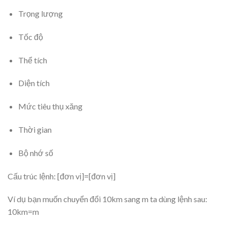
Trọng lượng
Tốc độ
Thể tích
Diện tích
Mức tiêu thụ xăng
Thời gian
Bộ nhớ số
Cấu trúc lệnh: [đơn vị]=[đơn vị]
Ví dụ bạn muốn chuyển đổi 10km sang m ta dùng lệnh sau:
10km=m