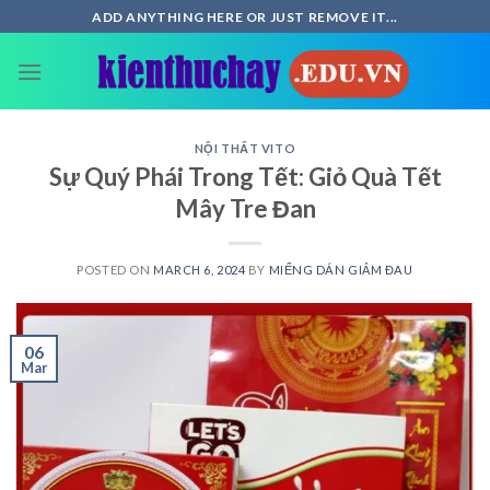
Skip
ADD ANYTHING HERE OR JUST REMOVE IT...
to
content
NỘI THẤT VITO
Sự Quý Phái Trong Tết: Giỏ Quà Tết
Mây Tre Đan
POSTED ON
MARCH 6, 2024
BY
MIẾNG DÁN GIẢM ĐAU
06
Mar