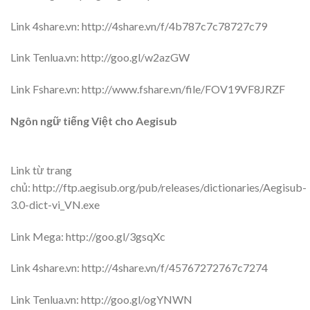
Link 4share.vn: http://4share.vn/f/4b787c7c78727c79
Link Tenlua.vn: http://goo.gl/w2azGW
Link Fshare.vn: http://www.fshare.vn/file/FOV19VF8JRZF
Ngôn ngữ tiếng Việt cho Aegisub
Link từ trang
chủ: http://ftp.aegisub.org/pub/releases/dictionaries/Aegisub-
3.0-dict-vi_VN.exe
Link Mega: http://goo.gl/3gsqXc
Link 4share.vn: http://4share.vn/f/45767272767c7274
Link Tenlua.vn: http://goo.gl/ogYNWN