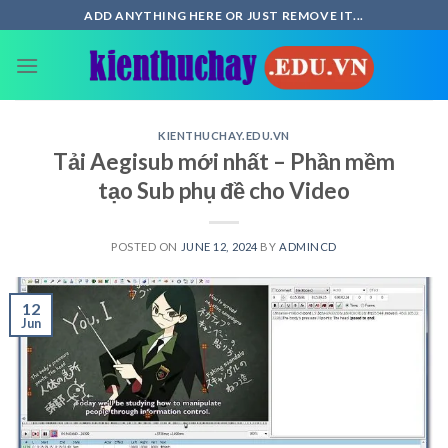
Skip
ADD ANYTHING HERE OR JUST REMOVE IT...
to
content
KIENTHUCHAY.EDU.VN
Tải Aegisub mới nhất – Phần mềm
tạo Sub phụ đề cho Video
POSTED ON
JUNE 12, 2024
BY
ADMINCD
12
Jun