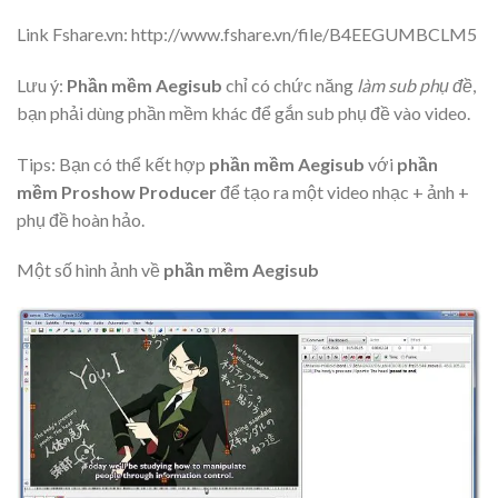
Link Fshare.vn: http://www.fshare.vn/file/B4EEGUMBCLM5
Lưu ý:
Phần mềm Aegisub
chỉ có chức năng
làm sub phụ đề
,
bạn phải dùng phần mềm khác để gắn sub phụ đề vào video.
Tips: Bạn có thể kết hợp
phần mềm Aegisub
với
phần
mềm Proshow Producer
để tạo ra một video nhạc + ảnh +
phụ đề hoàn hảo.
Một số hình ảnh về
phần mềm Aegisub