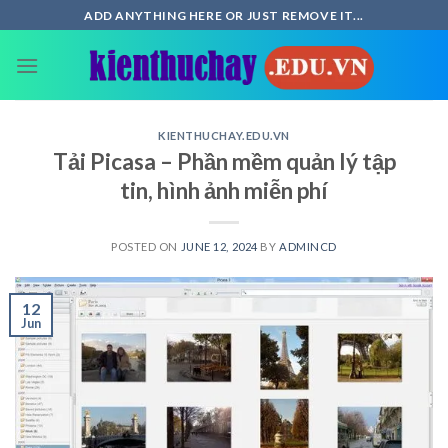
Skip
ADD ANYTHING HERE OR JUST REMOVE IT...
to
content
KIENTHUCHAY.EDU.VN
Tải Picasa – Phần mềm quản lý tập
tin, hình ảnh miễn phí
POSTED ON
JUNE 12, 2024
BY
ADMINCD
12
Jun