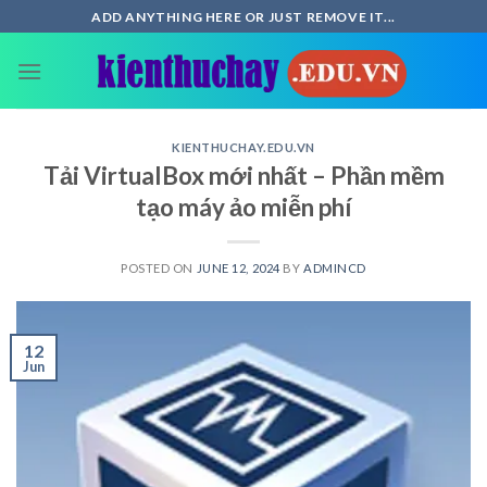
Skip
ADD ANYTHING HERE OR JUST REMOVE IT...
to
content
KIENTHUCHAY.EDU.VN
Tải VirtualBox mới nhất – Phần mềm
tạo máy ảo miễn phí
POSTED ON
JUNE 12, 2024
BY
ADMINCD
12
Jun