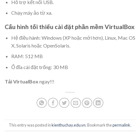
Hỗ trợ kết nối USB.
Chạy máy ảo từ xa.
Cấu hình tối thiểu cài đặt phần mềm VirtualBox
Hệ điều hành:
Windows (XP hoặc mới hơn), Linux, Mac OS
X, Solaris hoặc OpenSolaris.
RAM: 512 MB
Ổ đĩa cài đặt trống: 30 MB
Tải VirtualBox
ngay!!!
This entry was posted in
kienthuchay.edu.vn
. Bookmark the
permalink
.