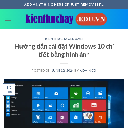
Skip
ADD ANYTHING HERE OR JUST REMOVE IT...
to
content
KIENTHUCHAY.EDU.VN
Hướng dẫn cài đặt Windows 10 chi
tiết bằng hình ảnh
POSTED ON
JUNE 12, 2024
BY
ADMINCD
12
Jun