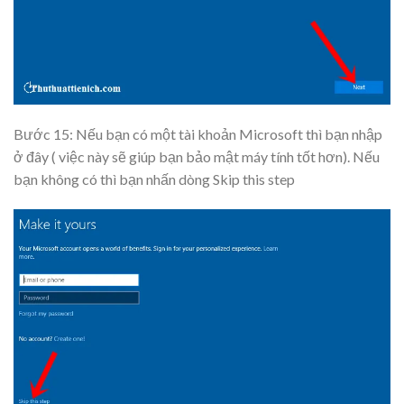
Bước 15: Nếu bạn có một tài khoản Microsoft thì bạn nhập
ở đây ( việc này sẽ giúp bạn bảo mật máy tính tốt hơn). Nếu
bạn không có thì bạn nhấn dòng
Skip this step