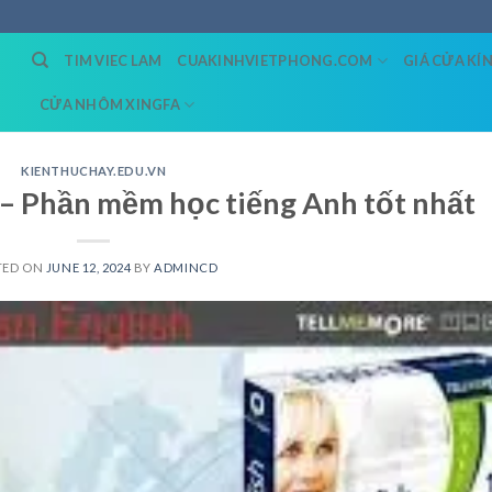
TIM VIEC LAM
CUAKINHVIETPHONG.COM
GIÁ CỬA KÍ
CỬA NHÔM XINGFA
KIENTHUCHAY.EDU.VN
 – Phần mềm học tiếng Anh tốt nhất
TED ON
JUNE 12, 2024
BY
ADMINCD