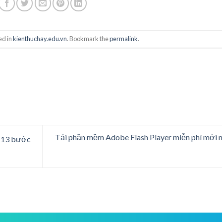
ed in
kienthuchay.edu.vn
. Bookmark the
permalink
.
Tải phần mềm Adobe Flash Player miễn phí mới 
i 13 bước