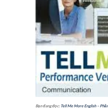
Bạn đang đọc:
Tell Me More English – Phầ