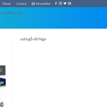
About
Contact
Newsletter
NH CƯỜNG LỰC
-
-
sofa gỗ sồi Nga